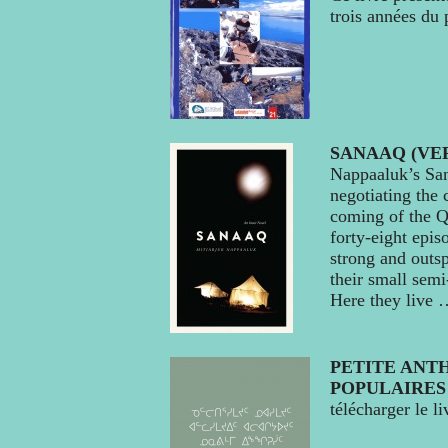
trois années du
SANAAQ (VE
Nappaaluk’s Sana
negotiating the
coming of the Q
forty-eight episo
strong and out
their small sem
Here they live
PETITE ANT
POPULAIRES
télécharger le li