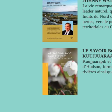
JOHNNY WATT
La vie remarquab
leader naturel, q
Inuits du Nord d
pertes, vers le 
territoriales au
LE SAVOIR B
KUUJJUARAA
Kuujjuarapik et 
d’Hudson, formen
rivières ainsi q